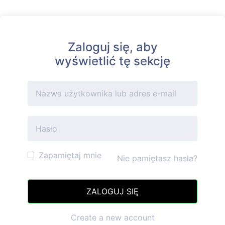
Zaloguj się, aby
wyświetlić tę sekcję
Zapamiętaj mnie
Nie pamiętasz hasła?
Create a new account