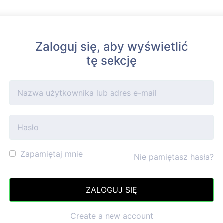
Zaloguj się, aby wyświetlić
tę sekcję
Zapamiętaj mnie
Nie pamiętasz hasła?
Create a new account