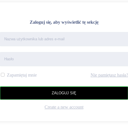
Zaloguj się, aby wyświetlić tę sekcję
Nie pamiętasz hasła
Zapamiętaj mnie
Create a new account